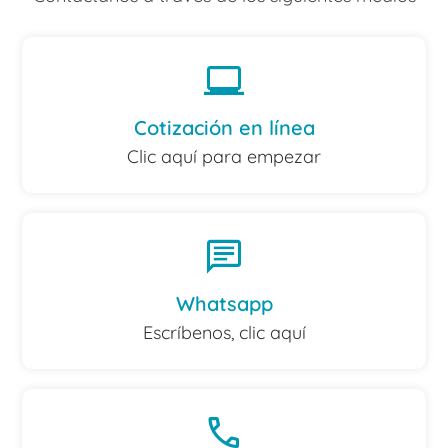
laptop_windows
Cotización en línea
Clic aquí para empezar
chat
Whatsapp
Escríbenos, clic aquí
call