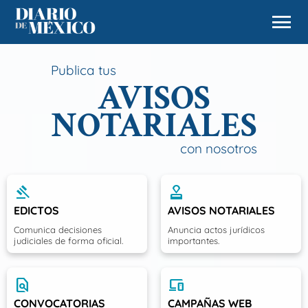
menu
Publica tus
AVISOS
NOTARIALES
con nosotros
gavel
approval
EDICTOS
AVISOS NOTARIALES
Comunica decisiones
Anuncia actos jurídicos
judiciales de forma oficial.
importantes.
find_in_page
devices
CONVOCATORIAS
CAMPAÑAS WEB